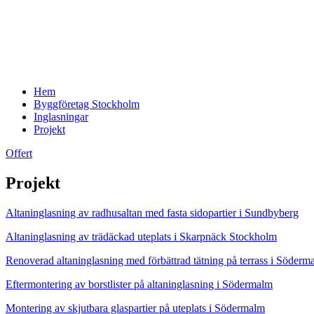
Hem
Byggföretag Stockholm
Inglasningar
Projekt
Offert
Projekt
Altaninglasning av radhusaltan med fasta sidopartier i Sundbyberg
Altaninglasning av trädäckad uteplats i Skarpnäck Stockholm
Renoverad altaninglasning med förbättrad tätning på terrass i Söderm
Eftermontering av borstlister på altaninglasning i Södermalm
Montering av skjutbara glaspartier på uteplats i Södermalm