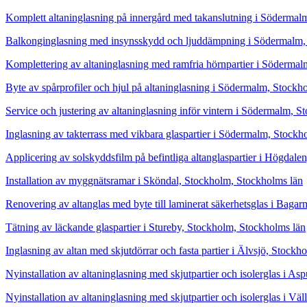
Komplett altaninglasning på innergård med takanslutning i Södermal
Balkonginglasning med insynsskydd och ljuddämpning i Södermalm
Komplettering av altaninglasning med ramfria hörnpartier i Söderma
Byte av spårprofiler och hjul på altaninglasning i Södermalm, Stockh
Service och justering av altaninglasning inför vintern i Södermalm, 
Inglasning av takterrass med vikbara glaspartier i Södermalm, Stockh
Applicering av solskyddsfilm på befintliga altanglaspartier i Högdal
Installation av myggnätsramar i Sköndal, Stockholm, Stockholms län
Renovering av altanglas med byte till laminerat säkerhetsglas i Bag
Tätning av läckande glaspartier i Stureby, Stockholm, Stockholms län
Inglasning av altan med skjutdörrar och fasta partier i Älvsjö, Stock
Nyinstallation av altaninglasning med skjutpartier och isolerglas i 
Nyinstallation av altaninglasning med skjutpartier och isolerglas i V