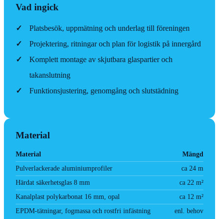
Vad ingick
✓
Platsbesök, uppmätning och underlag till föreningen
✓
Projektering, ritningar och plan för logistik på innergård
✓
Komplett montage av skjutbara glaspartier och
takanslutning
✓
Funktionsjustering, genomgång och slutstädning
Material
Material
Mängd
Pulverlackerade aluminiumprofiler
ca 24 m
Härdat säkerhetsglas 8 mm
ca 22 m²
Kanalplast polykarbonat 16 mm, opal
ca 12 m²
EPDM-tätningar, fogmassa och rostfri infästning
enl. behov