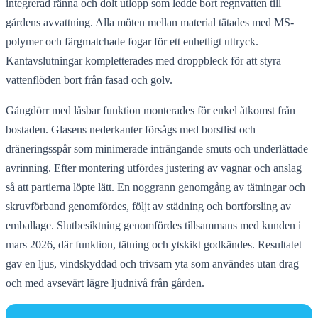
integrerad ränna och dolt utlopp som ledde bort regnvatten till
gårdens avvattning. Alla möten mellan material tätades med MS-
polymer och färgmatchade fogar för ett enhetligt uttryck.
Kantavslutningar kompletterades med droppbleck för att styra
vattenflöden bort från fasad och golv.
Gångdörr med låsbar funktion monterades för enkel åtkomst från
bostaden. Glasens nederkanter försågs med borstlist och
dräneringsspår som minimerade inträngande smuts och underlättade
avrinning. Efter montering utfördes justering av vagnar och anslag
så att partierna löpte lätt. En noggrann genomgång av tätningar och
skruvförband genomfördes, följt av städning och bortforsling av
emballage. Slutbesiktning genomfördes tillsammans med kunden i
mars 2026, där funktion, tätning och ytskikt godkändes. Resultatet
gav en ljus, vindskyddad och trivsam yta som användes utan drag
och med avsevärt lägre ljudnivå från gården.