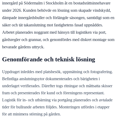
innergård på Södermalm i Stockholm åt en bostadsrättsinnehavare
under 2026. Kunden behövde en lösning som skapade vindskydd,
dämpade innergårdsbuller och förlängde säsongen, samtidigt som en
säker och tät takanslutning mot fastighetens fasad uppnåddes.
Arbetet planerades noggrant med hänsyn till logistiken via port,
gårdsregler och grannar, och genomfördes med diskret montage som
bevarade gårdens uttryck.
Genomförande och teknisk lösning
Uppdraget inleddes med platsbesök, uppmätning och fotografering.
Befintliga anslutningsytor dokumenterades och bärigheten i
underlaget verifierades. Därefter togs ritningar och måttsatta skisser
fram och presenterades för kund och föreningens representant.
Logistik för in- och utbärning via portgång planerades och avtalade
tider för bullrande arbeten följdes. Monteringen utfördes i etapper
för att minimera störning på gården.