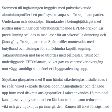
Stommen till inglasningen byggdes med pulverlackerade
aluminiumprofiler i ett profilsystem anpassat för skjutbara partier.
Underkarm och sidostolpar förankrades i betongbjälklaget med
rostfria infästningar och vibrationsdämpande EPDM-brickor. En
precis lutning ställdes in med laser för att säkerställa dränering och
jämn gång för skjutpartierna. Spårprofiler monterades med
butylband och tätningar för att förhindra kapillärsugning.
Takanslutningen mot fasad utfördes med plåtbeslag, tätlist och
underliggande EPDM-matta, vilket gav en vattensäker övergång
mot vägg samtidigt som rörelser i byggnaden togs upp.
Skjutbara glaspartier med 8 mm härdat säkerhetsglas installerades i
tre spår, vilket skapade flexibla öppningsmöjligheter och fångade
upp hörn med diskreta anslagsprofiler. I taket användes 16 mm opal
kanalplast av polykarbonat i en lätt konstruktion som reducerade
vikt och gav mjukt ljus på innergården. Ramen till taket försågs med