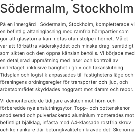
Södermalm, Stockholm
På en innergård i Södermalm, Stockholm, kompletterade vi
en befintlig altaninglasning med ramfria hörnpartier som
gör att glasytorna kan mötas utan stolpe i hörnet. Målet
var att förbättra väderskyddet och minska drag, samtidigt
som sikten och den öppna känslan behölls. Vi började med
en detaljerad uppmätning med laser och kontroll av
underlaget, inklusive bärighet i golv och takanslutning.
Tidsplan och logistik anpassades till fastighetens läge och
föreningens ordningsregler för transporter och ljud, och
arbetsområdet skyddades noggrant mot damm och repor.
Vi demonterade de tidigare avsluten mot hörn och
förberedde nya anslutningsytor. Topp- och bottenskenor i
anodiserad och pulverlackerad aluminium monterades mot
befintligt bjälklag, infästa med A4-klassade rostfria skruv
och kemankare där betongkvaliteten krävde det. Skenorna