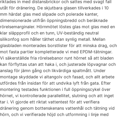
riktades in med distansbrickor och sattes med svagt fall
utåt för dränering. De skjutbara glasen tillverkades i 10
mm härdat glas med slipade och polerade kanter,
dimensionerade utifrån öppningsbredd och beräknade
rörelsemarginaler. Hörnmötet löstes glas mot glas med en
klar släppprofil och en tunn, UV-beständig neutral
silikonfog som håller täthet utan synlig metall. Mellan
glasbladen monterades borstlister för att minska drag, och
mot fasta partier kompletterade vi med EPDM-tätningar.
Vi säkerställde fria rörelsebanor runt hörnet så att bladen
kan förflyttas utan att haka i, och justerade löpvagnar och
anslag för jämn gång och likvärdiga spaltmått. Under
montage skyddade vi altangolv och fasad, och allt arbete
utfördes från insidan för att undvika lyft från gata. Efter
montering testades funktionen i full öppningscykel över
hörnet, vi kontrollerade parallellitet, slutning och att inget
tar i. Vi gjorde ett riktat vattentest för att verifiera
dränering genom bottenskenans vattenhål och tätning vid
hörn, och vi verifierade höjd och utformning i linje med