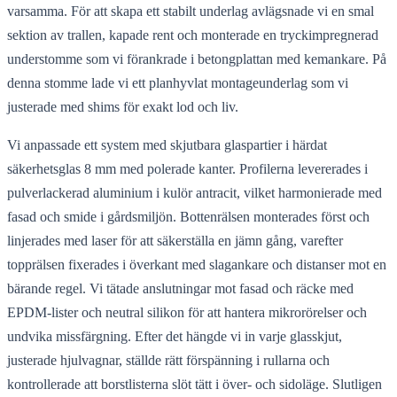
varsamma. För att skapa ett stabilt underlag avlägsnade vi en smal
sektion av trallen, kapade rent och monterade en tryckimpregnerad
understomme som vi förankrade i betongplattan med kemankare. På
denna stomme lade vi ett planhyvlat montageunderlag som vi
justerade med shims för exakt lod och liv.
Vi anpassade ett system med skjutbara glaspartier i härdat
säkerhetsglas 8 mm med polerade kanter. Profilerna levererades i
pulverlackerad aluminium i kulör antracit, vilket harmonierade med
fasad och smide i gårdsmiljön. Bottenrälsen monterades först och
linjerades med laser för att säkerställa en jämn gång, varefter
topprälsen fixerades i överkant med slagankare och distanser mot en
bärande regel. Vi tätade anslutningar mot fasad och räcke med
EPDM-lister och neutral silikon för att hantera mikrorörelser och
undvika missfärgning. Efter det hängde vi in varje glasskjut,
justerade hjulvagnar, ställde rätt förspänning i rullarna och
kontrollerade att borstlisterna slöt tätt i över- och sidoläge. Slutligen