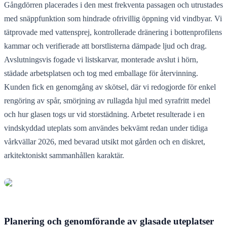
Gångdörren placerades i den mest frekventa passagen och utrustades
med snäppfunktion som hindrade ofrivillig öppning vid vindbyar. Vi
tätprovade med vattensprej, kontrollerade dränering i bottenprofilens
kammar och verifierade att borstlisterna dämpade ljud och drag.
Avslutningsvis fogade vi listskarvar, monterade avslut i hörn,
städade arbetsplatsen och tog med emballage för återvinning.
Kunden fick en genomgång av skötsel, där vi redogjorde för enkel
rengöring av spår, smörjning av rullagda hjul med syrafritt medel
och hur glasen togs ur vid storstädning. Arbetet resulterade i en
vindskyddad uteplats som användes bekvämt redan under tidiga
vårkvällar 2026, med bevarad utsikt mot gården och en diskret,
arkitektoniskt sammanhållen karaktär.
Planering och genomförande av glasade uteplatser