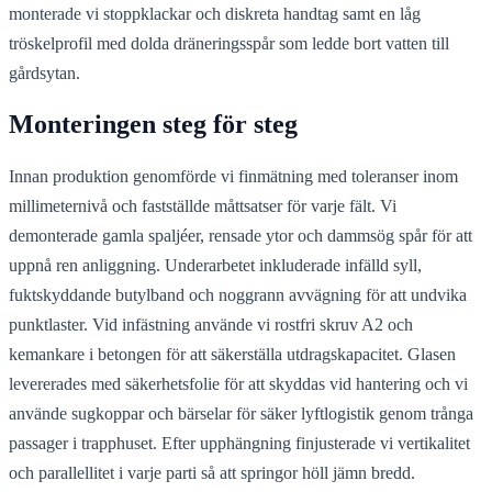
monterade vi stoppklackar och diskreta handtag samt en låg
tröskelprofil med dolda dräneringsspår som ledde bort vatten till
gårdsytan.
Monteringen steg för steg
Innan produktion genomförde vi finmätning med toleranser inom
millimeternivå och fastställde måttsatser för varje fält. Vi
demonterade gamla spaljéer, rensade ytor och dammsög spår för att
uppnå ren anliggning. Underarbetet inkluderade infälld syll,
fuktskyddande butylband och noggrann avvägning för att undvika
punktlaster. Vid infästning använde vi rostfri skruv A2 och
kemankare i betongen för att säkerställa utdragskapacitet. Glasen
levererades med säkerhetsfolie för att skyddas vid hantering och vi
använde sugkoppar och bärselar för säker lyftlogistik genom trånga
passager i trapphuset. Efter upphängning finjusterade vi vertikalitet
och parallellitet i varje parti så att springor höll jämn bredd.