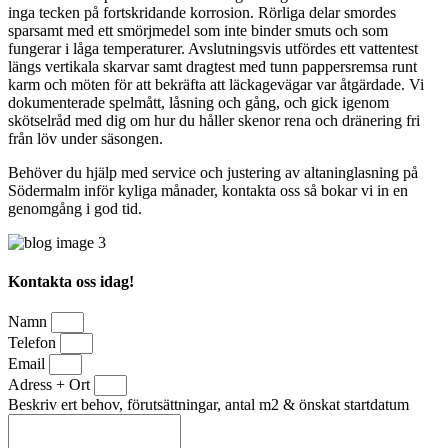
inga tecken på fortskridande korrosion. Rörliga delar smordes
sparsamt med ett smörjmedel som inte binder smuts och som
fungerar i låga temperaturer. Avslutningsvis utfördes ett vattentest
längs vertikala skarvar samt dragtest med tunn pappersremsa runt
karm och möten för att bekräfta att läckagevägar var åtgärdade. Vi
dokumenterade spelmått, låsning och gång, och gick igenom
skötselråd med dig om hur du håller skenor rena och dränering fri
från löv under säsongen.
Behöver du hjälp med service och justering av altaninglasning på
Södermalm inför kyliga månader, kontakta oss så bokar vi in en
genomgång i god tid.
Kontakta oss idag!
Namn
Telefon
Email
Adress + Ort
Beskriv ert behov, förutsättningar, antal m2 & önskat startdatum