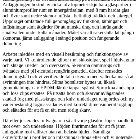
Anläggningen bestod av cirka tolv löpmeter skjutbara glaspartier i
aluminiumprofiler runt en innergårdsaltan, med 8 mm härdat glas
och övre samt nedre skenor infästa i befintligt trädäck och takregel.
Uppdraget omfattade full genomgång av funktion, tätningar och
infästningar samt åtgärder för att minska drag och inträngande
smältvatten under kalla månader. Målet var att säkerställa lätt gång i
skenorna, jämn anliggning i stängd position och fungerande
dränering.
Arbetet inleddes med en visuell besiktning och funktionsprov av
varje parti. Vi kontrollerade glipor mot sidostolpar, spel i hjulvagnar
och slitage i neder- och överskena. Skenorna dammsögs och
tvättades med pH-neutralt rengöringsmedel, därefter rensades
dräneringshål och vi verifierade fall i skenan med vattenkanna så att
avrinningen inte hindras. Slitna borstlister byttes ut, likaså
gummitätningar av EPDM där de tappat spänst. Spruckna ändstopp
och lösa clips ersattes. På utsatta hörn och skarvar avlägsnades
skadad fog med plastskrapa och kniv, underlaget rengjordes och ny
väderbeständig fogmassa lades med korrekt dimensionerat fogdjup
och slätades för att få en tät, men rörlig skarv.
Därefter justerades rullvagnarna så att varje glasdörr löper parallellt
mot över- och underskena. Höjden fintrimmades för att få jämn
anliggning mot tätlister utan att belasta hjulen. Samtliga
skruvförband i profiler och infästningar drogs efter och vi noterade