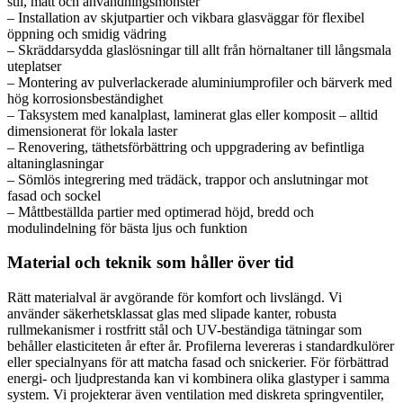
stil, mått och användningsmönster
– Installation av skjutpartier och vikbara glasväggar för flexibel
öppning och smidig vädring
– Skräddarsydda glaslösningar till allt från hörnaltaner till långsmala
uteplatser
– Montering av pulverlackerade aluminiumprofiler och bärverk med
hög korrosionsbeständighet
– Taksystem med kanalplast, laminerat glas eller komposit – alltid
dimensionerat för lokala laster
– Renovering, täthetsförbättring och uppgradering av befintliga
altaninglasningar
– Sömlös integrering med trädäck, trappor och anslutningar mot
fasad och sockel
– Måttbeställda partier med optimerad höjd, bredd och
modulindelning för bästa ljus och funktion
Material och teknik som håller över tid
Rätt materialval är avgörande för komfort och livslängd. Vi
använder säkerhetsklassat glas med slipade kanter, robusta
rullmekanismer i rostfritt stål och UV-beständiga tätningar som
behåller elasticiteten år efter år. Profilerna levereras i standardkulörer
eller specialnyans för att matcha fasad och snickerier. För förbättrad
energi- och ljudprestanda kan vi kombinera olika glastyper i samma
system. Vi projekterar även ventilation med diskreta springventiler,