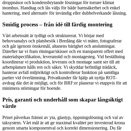
droppnäsor och kondensbrytande lösningar för torrare klimat
inomhus. Handtag och lås väljs för både barnsäkerhet och enkel
hantering, med alternativ för invändig eller dubbelverkande låsning.
Smidig process – från idé till färdig montering
Vårt arbetssätt är tydligt och strukturerat. Vi börjar med
behovsanalys och platsbesök i Bredäng där vi mäter, fotograferar
och går igenom önskemål, altanens bärighet och anslutningar.
Därefter tar vi fram ritningar/skisser och en transparent offert med
materialspecifikation, leveranstid och montagesteg. Vid beställning
koordinerar vi produktion, leverans och montage samt ser till att
arbetsplatsen hålls ren och säker. Vi skyddar befintligt trädäck,
hanterar avfall miljöriktigt och kontrollerar funktion på samtliga
partier vid överlämning. Privatkunder får hjälp att nyttja ROT-
avdrag där det är möjligt, och för BRF:er planerar vi etappvis för att
minimera störningar för boende.
Pris, garanti och underhåll som skapar långsiktigt
värde
Priset påverkas främst av yta, glastyp, öppningslösning och val av
taksystem. Vårt mål är att ge maximal kvalitet per investerad krona
genom smarta komponentval och korrekt dimensionering. Du får