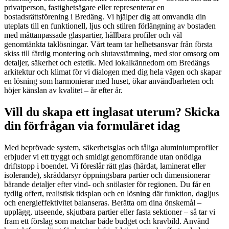
privatperson, fastighetsägare eller representerar en
bostadsrättsförening i Bredäng. Vi hjälper dig att omvandla din
uteplats till en funktionell, ljus och stilren förlängning av bostaden
med måttanpassade glaspartier, hållbara profiler och väl
genomtänkta taklösningar. Vårt team tar helhetsansvar från första
skiss till färdig montering och slutavstämning, med stor omsorg om
detaljer, säkerhet och estetik. Med lokalkännedom om Bredängs
arkitektur och klimat för vi dialogen med dig hela vägen och skapar
en lösning som harmonierar med huset, ökar användbarheten och
höjer känslan av kvalitet – år efter år.
Vill du skapa ett inglasat uterum? Skicka
din förfrågan via formuläret idag
Med beprövade system, säkerhetsglas och tåliga aluminiumprofiler
erbjuder vi ett tryggt och smidigt genomförande utan onödiga
driftstopp i boendet. Vi föreslår rätt glas (härdat, laminerat eller
isolerande), skräddarsyr öppningsbara partier och dimensionerar
bärande detaljer efter vind- och snölaster för regionen. Du får en
tydlig offert, realistisk tidsplan och en lösning där funktion, dagljus
och energieffektivitet balanseras. Berätta om dina önskemål –
upplägg, utseende, skjutbara partier eller fasta sektioner – så tar vi
fram ett förslag som matchar både budget och kravbild. Använd