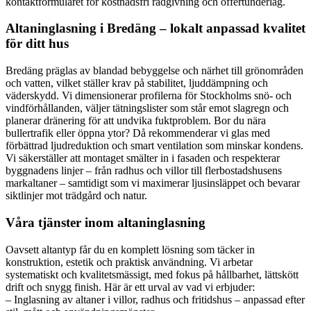
kontaktformuläret för kostnadsfri rådgivning och offertunderlag.
Altaninglasning i Bredäng – lokalt anpassad kvalitet
för ditt hus
Bredäng präglas av blandad bebyggelse och närhet till grönområden
och vatten, vilket ställer krav på stabilitet, ljuddämpning och
väderskydd. Vi dimensionerar profilerna för Stockholms snö- och
vindförhållanden, väljer tätningslister som står emot slagregn och
planerar dränering för att undvika fuktproblem. Bor du nära
bullertrafik eller öppna ytor? Då rekommenderar vi glas med
förbättrad ljudreduktion och smart ventilation som minskar kondens.
Vi säkerställer att montaget smälter in i fasaden och respekterar
byggnadens linjer – från radhus och villor till flerbostadshusens
markaltaner – samtidigt som vi maximerar ljusinsläppet och bevarar
siktlinjer mot trädgård och natur.
Våra tjänster inom altaninglasning
Oavsett altantyp får du en komplett lösning som täcker in
konstruktion, estetik och praktisk användning. Vi arbetar
systematiskt och kvalitetsmässigt, med fokus på hållbarhet, lättskött
drift och snygg finish. Här är ett urval av vad vi erbjuder:
– Inglasning av altaner i villor, radhus och fritidshus – anpassad efter