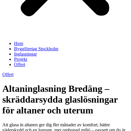
Hem
Byggföretag Stockholm
Inglasningar
Projekt
Offert
Offert
Altaninglasning Bredäng –
skräddarsydda glaslösningar
för altaner och uterum
Att glasa in altanen ger dig fler månader av komfort, bättre
väderskydd och en lugnare, mer ombonad miljö – oavsett om du är