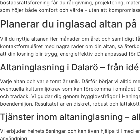
bostadsrättsförening får du rådgivning, projektering, materi
som höjer både komfort och värde – utan att kompromissa m
Planerar du inglasad altan på 
Vill du nyttja altanen fler månader om året och samtidigt få e
kontaktformuläret med några rader om din altan, så återkom
att din lösning blir trygg, energieffektiv och anpassad för 
Altaninglasning i Dalarö – från idé t
Varje altan och varje tomt är unik. Därför börjar vi alltid 
eventuella kulturmiljökrav som kan förekomma i området. D
och trädäck. Vi guidar dig genom bygglovsfrågor i Haning
boendemiljön. Resultatet är en diskret, robust och lättskött
Tjänster inom altaninglasning – al
Vi erbjuder helhetslösningar och kan även hjälpa till med en
användning: