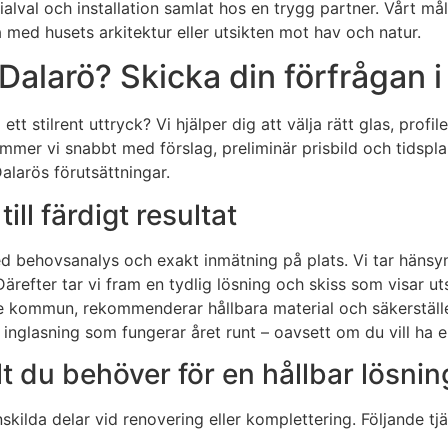
alval och installation samlat hos en trygg partner. Vårt mål 
ed husets arkitektur eller utsikten mot hav och natur.
Dalarö? Skicka din förfrågan i
tt stilrent uttryck? Vi hjälper dig att välja rätt glas, profil
mer vi snabbt med förslag, preliminär prisbild och tidspla
Dalarös förutsättningar.
ill färdigt resultat
med behovsanalys och exakt inmätning på plats. Vi tar hänsyn
ärefter tar vi fram en tydlig lösning och skiss som visar 
e kommun, rekommenderar hållbara material och säkerställe
 inglasning som fungerar året runt – oavsett om du vill ha e
lt du behöver för en hållbar lösnin
skilda delar vid renovering eller komplettering. Följande tjä