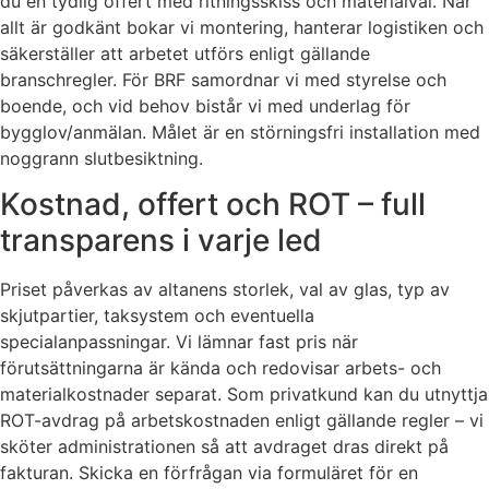
du en tydlig offert med ritningsskiss och materialval. När
allt är godkänt bokar vi montering, hanterar logistiken och
säkerställer att arbetet utförs enligt gällande
branschregler. För BRF samordnar vi med styrelse och
boende, och vid behov bistår vi med underlag för
bygglov/anmälan. Målet är en störningsfri installation med
noggrann slutbesiktning.
Kostnad, offert och ROT – full
transparens i varje led
Priset påverkas av altanens storlek, val av glas, typ av
skjutpartier, taksystem och eventuella
specialanpassningar. Vi lämnar fast pris när
förutsättningarna är kända och redovisar arbets- och
materialkostnader separat. Som privatkund kan du utnyttja
ROT-avdrag på arbetskostnaden enligt gällande regler – vi
sköter administrationen så att avdraget dras direkt på
fakturan. Skicka en förfrågan via formuläret för en