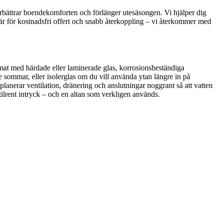
förbättrar boendekomforten och förlänger utesäsongen. Vi hjälper dig
mulär för kostnadsfri offert och snabb återkoppling – vi återkommer med
imat med härdade eller laminerade glas, korrosionsbeständiga
e sommar, eller isolerglas om du vill använda ytan längre in på
lanerar ventilation, dränering och anslutningar noggrant så att vatten
ilrent intryck – och en altan som verkligen används.