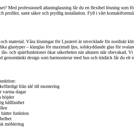
uset? Med professionell altaninglasning får du en flexibel lösning som 
och profiler, samt säker och prydlig installation. Fyll i vårt kontaktfor
och material. Våra lösningar för Ljusterö är utvecklade för nordiskt kl
ka glastyper – klarglas för maximalt ljus, solskyddande glas för svalar
ås- och spärrfunktioner ökar säkerheten när altanen står obevakad. Vi p
 Med genomtänkt design som harmonierar med hus och trädäck får du ett st
funktion:
kelfärdigt från idé till montering
er varma dagar
h höjder
g hållfasthet
llen
 bättre funktion
 helhet
isk möblering