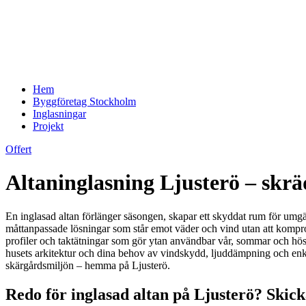
Hem
Byggföretag Stockholm
Inglasningar
Projekt
Offert
Altaninglasning Ljusterö – skrä
En inglasad altan förlänger säsongen, skapar ett skyddat rum för umgän
måttanpassade lösningar som står emot väder och vind utan att kompromi
profiler och taktätningar som gör ytan användbar vår, sommar och höst 
husets arkitektur och dina behov av vindskydd, ljuddämpning och enkel
skärgårdsmiljön – hemma på Ljusterö.
Redo för inglasad altan på Ljusterö? Skick