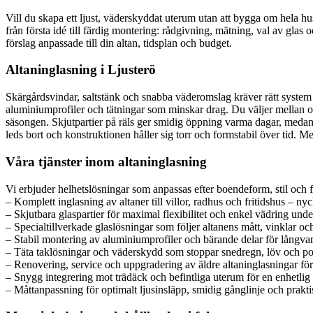
Vill du skapa ett ljust, väderskyddat uterum utan att bygga om hela h
från första idé till färdig montering: rådgivning, mätning, val av glas 
förslag anpassade till din altan, tidsplan och budget.
Altaninglasning i Ljusterö
Skärgårdsvindar, saltstänk och snabba väderomslag kräver rätt system 
aluminiumprofiler och tätningar som minskar drag. Du väljer mellan oli
säsongen. Skjutpartier på räls ger smidig öppning varma dagar, medan l
leds bort och konstruktionen håller sig torr och formstabil över tid.
Våra tjänster inom altaninglasning
Vi erbjuder helhetslösningar som anpassas efter boendeform, stil och 
– Komplett inglasning av altaner till villor, radhus och fritidshus – nyc
– Skjutbara glaspartier för maximal flexibilitet och enkel vädring und
– Specialtillverkade glaslösningar som följer altanens mått, vinklar oc
– Stabil montering av aluminiumprofiler och bärande delar för långvari
– Täta taklösningar och väderskydd som stoppar snedregn, löv och po
– Renovering, service och uppgradering av äldre altaninglasningar för
– Snygg integrering mot trädäck och befintliga uterum för en enhetlig
– Måttanpassning för optimalt ljusinsläpp, smidig gånglinje och prakt