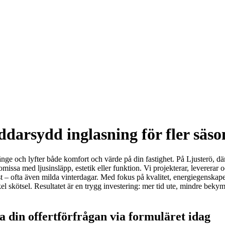
ddarsydd inglasning för fler säs
ge och lyfter både komfort och värde på din fastighet. På Ljusterö, där
ssa med ljusinsläpp, estetik eller funktion. Vi projekterar, levererar 
– ofta även milda vinterdagar. Med fokus på kvalitet, energiegenskaper 
 skötsel. Resultatet är en trygg investering: mer tid ute, mindre beky
a din offertförfrågan via formuläret idag