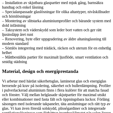
– Installation av skjutbara glaspartier med mjuk gång, barnsäkra
handtag och enkel låsning
– Specialanpassade glaslösningar för olika altantyper, nivåskillnader
och hörnlösningar
– Montering av slitstarka aluminiumprofiler och bärande system med
dold infästning
– Taksystem och väderskydd som leder bort vatten och ger rätt
ljusinsläpp året runt
– Renovering, byte eller uppgradering av äldre altaninglasning till
modern standard
– Sömlös integrering med trädäck, räcken och uterum för en enhetlig
helhet
– Måttbeställda partier för maximalt ljusflöde, smart ventilation och
smidig städning
Material, design och energiprestanda
Vi arbetar med härdat säkerhetsglas, laminerat glas och energiglas
beroende på krav på isolering, säkerhet och bullerdämpning. Profiler
i pulverlackerad aluminium finns i flera kulörer för att matcha fasad
och fönster. Välj mellan helglasade skjutpartier för maximal utsikt
eller kombinationer med fasta fält och öppningsbara luckor. Förläng
säsongen med isolerande takpaneler, täta anslutningar och rätt typ av
glas. Vi kan även föreslå solskydd, plisségardiner och integrerade
ventilationslösningar som förbättrar inomhusklimatet när solen ligger