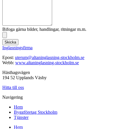
Bifoga gärna bilder, handlingar, ritningar m.m.
Skicka
Inglasningsfirma
Epost:
uterum@altaninglasning-stockholm.se
Webb:
www.altaninglasning-stockholm.se
Hästhagsvägen
194 52 Upplands Väsby
Hitta till oss
Navigering
Hem
Byggföretag Stockholm
Tjänster
Hem