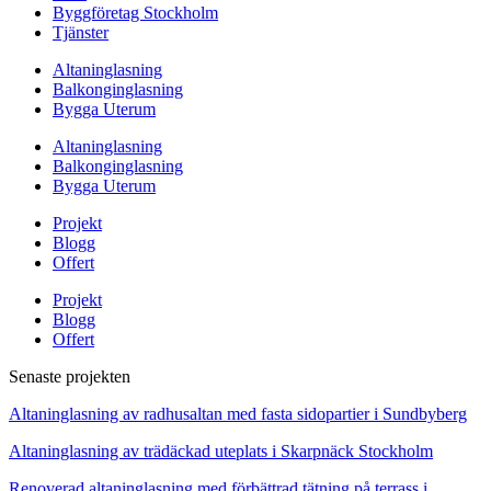
Byggföretag Stockholm
Tjänster
Altaninglasning
Balkonginglasning
Bygga Uterum
Altaninglasning
Balkonginglasning
Bygga Uterum
Projekt
Blogg
Offert
Projekt
Blogg
Offert
Senaste projekten
Altaninglasning av radhusaltan med fasta sidopartier i Sundbyberg
Altaninglasning av trädäckad uteplats i Skarpnäck Stockholm
Renoverad altaninglasning med förbättrad tätning på terrass i