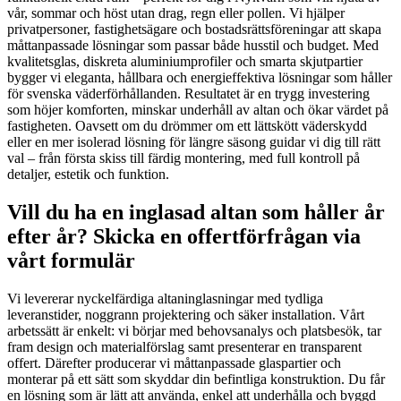
vår, sommar och höst utan drag, regn eller pollen. Vi hjälper
privatpersoner, fastighetsägare och bostadsrättsföreningar att skapa
måttanpassade lösningar som passar både husstil och budget. Med
kvalitetsglas, diskreta aluminiumprofiler och smarta skjutpartier
bygger vi eleganta, hållbara och energieffektiva lösningar som håller
för svenska väderförhållanden. Resultatet är en trygg investering
som höjer komforten, minskar underhåll av altan och ökar värdet på
fastigheten. Oavsett om du drömmer om ett lättskött väderskydd
eller en mer isolerad lösning för längre säsong guidar vi dig till rätt
val – från första skiss till färdig montering, med full kontroll på
detaljer, estetik och funktion.
Vill du ha en inglasad altan som håller år
efter år? Skicka en offertförfrågan via
vårt formulär
Vi levererar nyckelfärdiga altaninglasningar med tydliga
leveranstider, noggrann projektering och säker installation. Vårt
arbetssätt är enkelt: vi börjar med behovsanalys och platsbesök, tar
fram design och materialförslag samt presenterar en transparent
offert. Därefter producerar vi måttanpassade glaspartier och
monterar på ett sätt som skyddar din befintliga konstruktion. Du får
en lösning som är lätt att använda, enkel att underhålla och byggd