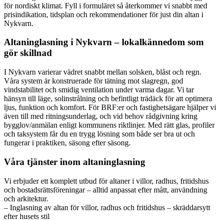
för nordiskt klimat. Fyll i formuläret så återkommer vi snabbt med
prisindikation, tidsplan och rekommendationer för just din altan i
Nykvarn.
Altaninglasning i Nykvarn – lokalkännedom som
gör skillnad
I Nykvarn varierar vädret snabbt mellan solsken, blåst och regn.
Våra system är konstruerade för tätning mot slagregn, god
vindstabilitet och smidig ventilation under varma dagar. Vi tar
hänsyn till läge, solinstrålning och befintligt trädäck för att optimera
ljus, funktion och komfort. För BRF:er och fastighetsägare hjälper vi
även till med ritningsunderlag, och vid behov rådgivning kring
bygglov/anmälan enligt kommunens riktlinjer. Med rätt glas, profiler
och taksystem får du en trygg lösning som både ser bra ut och
fungerar i praktiken, säsong efter säsong.
Våra tjänster inom altaninglasning
Vi erbjuder ett komplett utbud för altaner i villor, radhus, fritidshus
och bostadsrättsföreningar – alltid anpassat efter mått, användning
och arkitektur.
– Inglasning av altan för villor, radhus och fritidshus – skräddarsytt
efter husets stil