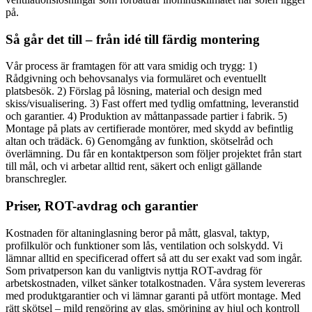
på.
Så går det till – från idé till färdig montering
Vår process är framtagen för att vara smidig och trygg: 1)
Rådgivning och behovsanalys via formuläret och eventuellt
platsbesök. 2) Förslag på lösning, material och design med
skiss/visualisering. 3) Fast offert med tydlig omfattning, leveranstid
och garantier. 4) Produktion av måttanpassade partier i fabrik. 5)
Montage på plats av certifierade montörer, med skydd av befintlig
altan och trädäck. 6) Genomgång av funktion, skötselråd och
överlämning. Du får en kontaktperson som följer projektet från start
till mål, och vi arbetar alltid rent, säkert och enligt gällande
branschregler.
Priser, ROT-avdrag och garantier
Kostnaden för altaninglasning beror på mått, glasval, taktyp,
profilkulör och funktioner som lås, ventilation och solskydd. Vi
lämnar alltid en specificerad offert så att du ser exakt vad som ingår.
Som privatperson kan du vanligtvis nyttja ROT-avdrag för
arbetskostnaden, vilket sänker totalkostnaden. Våra system levereras
med produktgarantier och vi lämnar garanti på utfört montage. Med
rätt skötsel – mild rengöring av glas, smörjning av hjul och kontroll