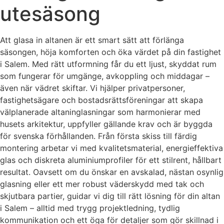
utesäsong
Att glasa in altanen är ett smart sätt att förlänga
säsongen, höja komforten och öka värdet på din fastighet
i Salem. Med rätt utformning får du ett ljust, skyddat rum
som fungerar för umgänge, avkoppling och middagar –
även när vädret skiftar. Vi hjälper privatpersoner,
fastighetsägare och bostadsrättsföreningar att skapa
välplanerade altaninglasningar som harmonierar med
husets arkitektur, uppfyller gällande krav och är byggda
för svenska förhållanden. Från första skiss till färdig
montering arbetar vi med kvalitetsmaterial, energieffektiva
glas och diskreta aluminiumprofiler för ett stilrent, hållbart
resultat. Oavsett om du önskar en avskalad, nästan osynlig
glasning eller ett mer robust väderskydd med tak och
skjutbara partier, guidar vi dig till rätt lösning för din altan
i Salem – alltid med trygg projektledning, tydlig
kommunikation och ett öga för detaljer som gör skillnad i