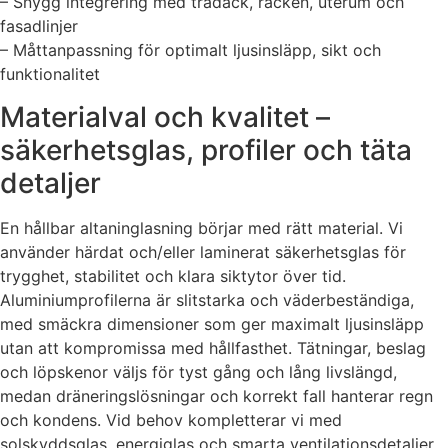
– Snygg integrering med trädäck, räcken, uterum och
fasadlinjer
– Måttanpassning för optimalt ljusinsläpp, sikt och
funktionalitet
Materialval och kvalitet –
säkerhetsglas, profiler och täta
detaljer
En hållbar altaninglasning börjar med rätt material. Vi
använder härdat och/eller laminerat säkerhetsglas för
trygghet, stabilitet och klara siktytor över tid.
Aluminiumprofilerna är slitstarka och väderbeständiga,
med smäckra dimensioner som ger maximalt ljusinsläpp
utan att kompromissa med hållfasthet. Tätningar, beslag
och löpskenor väljs för tyst gång och lång livslängd,
medan dräneringslösningar och korrekt fall hanterar regn
och kondens. Vid behov kompletterar vi med
solskyddsglas, energiglas och smarta ventilationsdetaljer