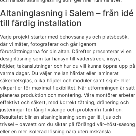
och hållbar altaninglasning som ger mer rum till livet.
Altaninglasning i Salem – från idé
till färdig installation
Varje projekt startar med behovsanalys och platsbesök,
där vi mäter, fotograferar och går igenom
förutsättningarna för din altan. Därefter presenterar vi en
designlösning som tar hänsyn till väderstreck, insyn,
höjder, takanslutningar och hur du vill kunna öppna upp på
varma dagar. Du väljer mellan härdat eller laminerat
säkerhetsglas, olika höjder och moduler samt skjut- eller
vikpartier för maximal flexibilitet. När utformningen är satt
planeras produktion och montering. Våra montörer arbetar
effektivt och säkert, med korrekt tätning, dränering och
justeringar för lång livslängd och problemfri funktion.
Resultatet blir en altaninglasning som ger lä, ljus och
trivsel – oavsett om du siktar på förlängd vår–höst-säsong
eller en mer isolerad lösning nära uterumskänsla.