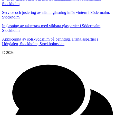
Stockholm
Service och justering av altaninglasning inför vintern i Södermalm,
Stockholm
Inglasning av takterrass med vikbara glaspartier i Södermalm,
Stockholm
Applicering av solskyddsfilm på befintliga altanglaspartier i
Högdalen, Stockholm, Stockholms län
© 2026