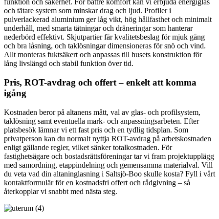
funktion och säkerhet. För bättre komfort kan vi erbjuda energiglas
och tätare system som minskar drag och ljud. Profiler i
pulverlackerad aluminium ger låg vikt, hög hållfasthet och minimalt
underhåll, med smarta tätningar och dräneringar som hanterar
nederbörd effektivt. Skjutpartier får kvalitetsbeslag för mjuk gång
och bra låsning, och taklösningar dimensioneras för snö och vind.
Allt monteras fuktsäkert och anpassas till husets konstruktion för
lång livslängd och stabil funktion över tid.
Pris, ROT-avdrag och offert – enkelt att komma
igång
Kostnaden beror på altanens mått, val av glas- och profilsystem,
taklösning samt eventuella mark- och anpassningsarbeten. Efter
platsbesök lämnar vi ett fast pris och en tydlig tidsplan. Som
privatperson kan du normalt nyttja ROT-avdrag på arbetskostnaden
enligt gällande regler, vilket sänker totalkostnaden. För
fastighetsägare och bostadsrättsföreningar tar vi fram projektupplägg
med samordning, etappindelning och gemensamma materialval. Vill
du veta vad din altaninglasning i Saltsjö-Boo skulle kosta? Fyll i vårt
kontaktformulär för en kostnadsfri offert och rådgivning – så
återkopplar vi snabbt med nästa steg.