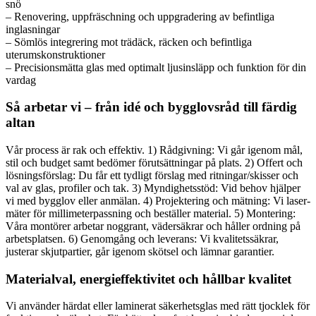
snö
– Renovering, uppfräschning och uppgradering av befintliga
inglasningar
– Sömlös integrering mot trädäck, räcken och befintliga
uterumskonstruktioner
– Precisionsmätta glas med optimalt ljusinsläpp och funktion för din
vardag
Så arbetar vi – från idé och bygglovsråd till färdig
altan
Vår process är rak och effektiv. 1) Rådgivning: Vi går igenom mål,
stil och budget samt bedömer förutsättningar på plats. 2) Offert och
lösningsförslag: Du får ett tydligt förslag med ritningar/skisser och
val av glas, profiler och tak. 3) Myndighetsstöd: Vid behov hjälper
vi med bygglov eller anmälan. 4) Projektering och mätning: Vi laser-
mäter för millimeterpassning och beställer material. 5) Montering:
Våra montörer arbetar noggrant, vädersäkrar och håller ordning på
arbetsplatsen. 6) Genomgång och leverans: Vi kvalitetssäkrar,
justerar skjutpartier, går igenom skötsel och lämnar garantier.
Materialval, energieffektivitet och hållbar kvalitet
Vi använder härdat eller laminerat säkerhetsglas med rätt tjocklek för