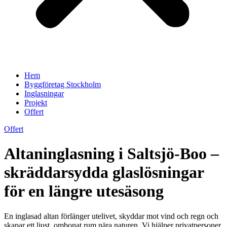
Hem
Byggföretag Stockholm
Inglasningar
Projekt
Offert
Offert
Altaninglasning i Saltsjö-Boo –
skräddarsydda glaslösningar
för en längre utesäsong
En inglasad altan förlänger utelivet, skyddar mot vind och regn och
skapar ett ljust, ombonat rum nära naturen. Vi hjälper privatpersoner,