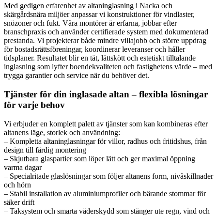
Med gedigen erfarenhet av altaninglasning i Nacka och
skärgårdsnära miljöer anpassar vi konstruktioner för vindlaster,
snözoner och fukt. Våra montörer är erfarna, jobbar efter
branschpraxis och använder certifierade system med dokumenterad
prestanda. Vi projekterar både mindre villajobb och större uppdrag
för bostadsrättsföreningar, koordinerar leveranser och håller
tidsplaner. Resultatet blir en tät, lättskött och estetiskt tilltalande
inglasning som lyfter boendekvaliteten och fastighetens värde – med
trygga garantier och service när du behöver det.
Tjänster för din inglasade altan – flexibla lösningar
för varje behov
Vi erbjuder en komplett palett av tjänster som kan kombineras efter
altanens läge, storlek och användning:
– Kompletta altaninglasningar för villor, radhus och fritidshus, från
design till färdig montering
– Skjutbara glaspartier som löper lätt och ger maximal öppning
varma dagar
– Specialritade glaslösningar som följer altanens form, nivåskillnader
och hörn
– Stabil installation av aluminiumprofiler och bärande stommar för
säker drift
– Taksystem och smarta väderskydd som stänger ute regn, vind och