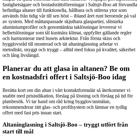
fastighetsägare och bostadsrättsföreningar i Saltsjö-Boo att förvandla
befintliga altaner till funktionella, hållbara och stilrena ytor som
används från tidig vår till sen höst – ibland året runt beroende på val
av system. Med måttanpassade skjutbara glaspartier, slitstarka
aluminiumprofiler och genomtänkta taklösningar levererar vi
helhetslösningar som tål kustnära klimat, uppfyller gällande regler
och harmonierar med husets arkitektur. Från första skiss och
bygglovsråd till monterad och tät altaninglasning arbetar vi
metodiskt, snyggt och tryggt – alltid med fokus på kvalitet, säkerhet
och lång livslängd.
Planerar du att glasa in altanen? Be om
en kostnadsfri offert i Saltsjö-Boo idag
Berätta kort om din altan i vårt kontaktformulär så återkommer vi
snabbt med prisindikation, förslag på lösning och förslag på tid för
platsbesök. Vi tar hand om råd kring bygglov/anmälan,
rekommenderar rätt glas- och profilsystem och lämnar en tydlig
offert med fast pris innan start.
Altaninglasning i Saltsjö-Boo – tryggt utfört från
start till mål