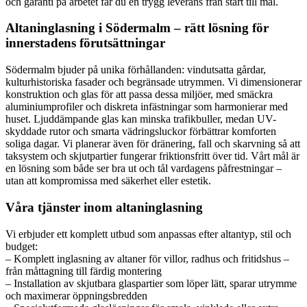
och garanti på arbetet får du en trygg leverans från start till mål.
Altaninglasning i Södermalm – rätt lösning för
innerstadens förutsättningar
Södermalm bjuder på unika förhållanden: vindutsatta gårdar,
kulturhistoriska fasader och begränsade utrymmen. Vi dimensionerar
konstruktion och glas för att passa dessa miljöer, med smäckra
aluminiumprofiler och diskreta infästningar som harmonierar med
huset. Ljuddämpande glas kan minska trafikbuller, medan UV-
skyddade rutor och smarta vädringsluckor förbättrar komforten
soliga dagar. Vi planerar även för dränering, fall och skarvning så att
taksystem och skjutpartier fungerar friktionsfritt över tid. Vårt mål är
en lösning som både ser bra ut och tål vardagens påfrestningar –
utan att kompromissa med säkerhet eller estetik.
Våra tjänster inom altaninglasning
Vi erbjuder ett komplett utbud som anpassas efter altantyp, stil och
budget:
– Komplett inglasning av altaner för villor, radhus och fritidshus –
från måttagning till färdig montering
– Installation av skjutbara glaspartier som löper lätt, sparar utrymme
och maximerar öppningsbredden