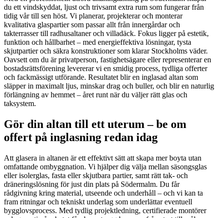
du ett vindskyddat, ljust och trivsamt extra rum som fungerar från
tidig vår till sen höst. Vi planerar, projekterar och monterar
kvalitativa glaspartier som passar allt från innergårdar och
takterrasser till radhusaltaner och villadäck. Fokus ligger på estetik,
funktion och hållbarhet – med energieffektiva lösningar, tysta
skjutpartier och säkra konstruktioner som klarar Stockholms väder.
Oavsett om du är privatperson, fastighetsägare eller representerar en
bostadsrättsförening levererar vi en smidig process, tydliga offerter
och fackmässigt utförande. Resultatet blir en inglasad altan som
släpper in maximalt ljus, minskar drag och buller, och blir en naturlig
förlängning av hemmet – året runt när du väljer rätt glas och
taksystem.
Gör din altan till ett uterum – be om
offert på inglasning redan idag
Att glasera in altanen är ett effektivt sätt att skapa mer boyta utan
omfattande ombyggnation. Vi hjälper dig välja mellan säsongsglas
eller isolerglas, fasta eller skjutbara partier, samt rätt tak- och
dräneringslösning för just din plats på Södermalm. Du får
rådgivning kring material, utseende och underhåll – och vi kan ta
fram ritningar och tekniskt underlag som underlättar eventuell
bygglovsprocess. Med tydlig projektledning, certifierade montörer