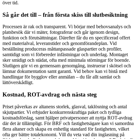
över tid.
Så går det till – från första skiss till slutbesiktning
Processen är rak och transparent. Vi börjar med behovsanalys och
platsbesök där vi mäter, fotograferar och går igenom design,
funktion och förutsättningar. Därefter får du en specificerad offert
med materialval, leveranstider och genomförandeplan. Vid
beställning produceras måttanpassade glaspartier och profiler,
samtidigt som vi förbereder infästningar och underlag. Montaget
sker smidigt och städat, ofta med minimala störningar för boende.
Slutligen gör vi en gemensam genomgång, instruerar i skötsel och
lämnar dokumentation samt garanti. Vid behov kan vi bistå med
handlingar för bygglov eller anmälan – du får allt samlat och
lättöverskådligt.
Kostnad, ROT-avdrag och nästa steg
Priset påverkas av altanens storlek, glasval, taklösning och antal
skjutpartier. Vi erbjuder konkurrenskraftiga paket och tydliga
kostnadsförslag, samt hjälper privatpersoner att nyttja ROT-avdrag
där det är tillämpligt. För BRF och fastighetsägare kan vi samordna
flera altaner och skapa en enhetlig standard för fastigheten, vilket
ofta ger bättre totalekonomi. Vill du veta vad din inglasning på