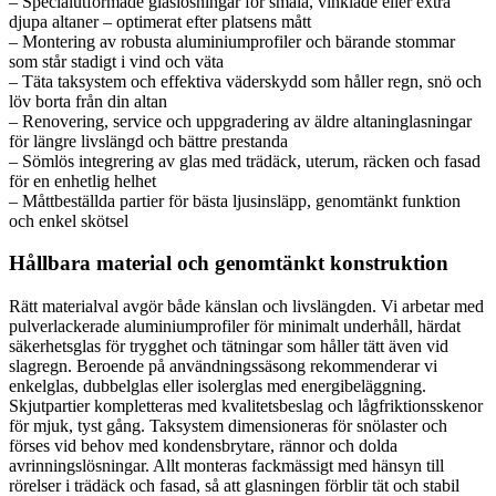
– Specialutformade glaslösningar för smala, vinklade eller extra
djupa altaner – optimerat efter platsens mått
– Montering av robusta aluminiumprofiler och bärande stommar
som står stadigt i vind och väta
– Täta taksystem och effektiva väderskydd som håller regn, snö och
löv borta från din altan
– Renovering, service och uppgradering av äldre altaninglasningar
för längre livslängd och bättre prestanda
– Sömlös integrering av glas med trädäck, uterum, räcken och fasad
för en enhetlig helhet
– Måttbeställda partier för bästa ljusinsläpp, genomtänkt funktion
och enkel skötsel
Hållbara material och genomtänkt konstruktion
Rätt materialval avgör både känslan och livslängden. Vi arbetar med
pulverlackerade aluminiumprofiler för minimalt underhåll, härdat
säkerhetsglas för trygghet och tätningar som håller tätt även vid
slagregn. Beroende på användningssäsong rekommenderar vi
enkelglas, dubbelglas eller isolerglas med energibeläggning.
Skjutpartier kompletteras med kvalitetsbeslag och lågfriktionsskenor
för mjuk, tyst gång. Taksystem dimensioneras för snölaster och
förses vid behov med kondensbrytare, rännor och dolda
avrinningslösningar. Allt monteras fackmässigt med hänsyn till
rörelser i trädäck och fasad, så att glasningen förblir tät och stabil