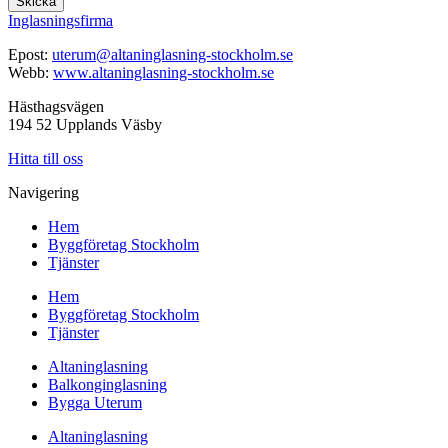
Skicka
Inglasningsfirma
Epost:
uterum@altaninglasning-stockholm.se
Webb:
www.altaninglasning-stockholm.se
Hästhagsvägen
194 52 Upplands Väsby
Hitta till oss
Navigering
Hem
Byggföretag Stockholm
Tjänster
Hem
Byggföretag Stockholm
Tjänster
Altaninglasning
Balkonginglasning
Bygga Uterum
Altaninglasning