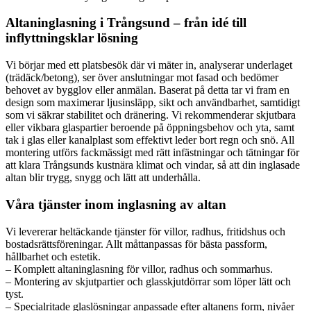
Altaninglasning i Trångsund – från idé till
inflyttningsklar lösning
Vi börjar med ett platsbesök där vi mäter in, analyserar underlaget
(trädäck/betong), ser över anslutningar mot fasad och bedömer
behovet av bygglov eller anmälan. Baserat på detta tar vi fram en
design som maximerar ljusinsläpp, sikt och användbarhet, samtidigt
som vi säkrar stabilitet och dränering. Vi rekommenderar skjutbara
eller vikbara glaspartier beroende på öppningsbehov och yta, samt
tak i glas eller kanalplast som effektivt leder bort regn och snö. All
montering utförs fackmässigt med rätt infästningar och tätningar för
att klara Trångsunds kustnära klimat och vindar, så att din inglasade
altan blir trygg, snygg och lätt att underhålla.
Våra tjänster inom inglasning av altan
Vi levererar heltäckande tjänster för villor, radhus, fritidshus och
bostadsrättsföreningar. Allt måttanpassas för bästa passform,
hållbarhet och estetik.
– Komplett altaninglasning för villor, radhus och sommarhus.
– Montering av skjutpartier och glasskjutdörrar som löper lätt och
tyst.
– Specialritade glaslösningar anpassade efter altanens form, nivåer