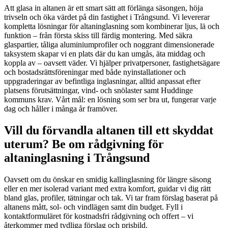
Att glasa in altanen är ett smart sätt att förlänga säsongen, höja
trivseln och öka värdet på din fastighet i Trångsund. Vi levererar
kompletta lösningar för altaninglasning som kombinerar ljus, lä och
funktion – från första skiss till färdig montering. Med säkra
glaspartier, tåliga aluminiumprofiler och noggrant dimensionerade
taksystem skapar vi en plats där du kan umgås, äta middag och
koppla av – oavsett väder. Vi hjälper privatpersoner, fastighetsägare
och bostadsrättsföreningar med både nyinstallationer och
uppgraderingar av befintliga inglasningar, alltid anpassat efter
platsens förutsättningar, vind- och snölaster samt Huddinge
kommuns krav. Vårt mål: en lösning som ser bra ut, fungerar varje
dag och håller i många år framöver.
Vill du förvandla altanen till ett skyddat
uterum? Be om rådgivning för
altaninglasning i Trångsund
Oavsett om du önskar en smidig kallinglasning för längre säsong
eller en mer isolerad variant med extra komfort, guidar vi dig rätt
bland glas, profiler, tätningar och tak. Vi tar fram förslag baserat på
altanens mått, sol- och vindlägen samt din budget. Fyll i
kontaktformuläret för kostnadsfri rådgivning och offert – vi
återkommer med tydliga förslag och prisbild.