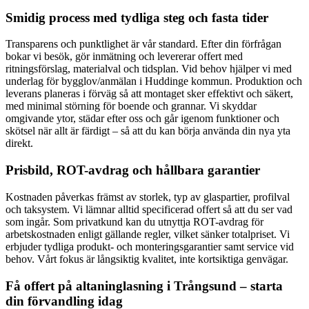
Smidig process med tydliga steg och fasta tider
Transparens och punktlighet är vår standard. Efter din förfrågan
bokar vi besök, gör inmätning och levererar offert med
ritningsförslag, materialval och tidsplan. Vid behov hjälper vi med
underlag för bygglov/anmälan i Huddinge kommun. Produktion och
leverans planeras i förväg så att montaget sker effektivt och säkert,
med minimal störning för boende och grannar. Vi skyddar
omgivande ytor, städar efter oss och går igenom funktioner och
skötsel när allt är färdigt – så att du kan börja använda din nya yta
direkt.
Prisbild, ROT-avdrag och hållbara garantier
Kostnaden påverkas främst av storlek, typ av glaspartier, profilval
och taksystem. Vi lämnar alltid specificerad offert så att du ser vad
som ingår. Som privatkund kan du utnyttja ROT-avdrag för
arbetskostnaden enligt gällande regler, vilket sänker totalpriset. Vi
erbjuder tydliga produkt- och monteringsgarantier samt service vid
behov. Vårt fokus är långsiktig kvalitet, inte kortsiktiga genvägar.
Få offert på altaninglasning i Trångsund – starta
din förvandling idag