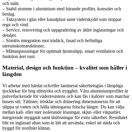
och mått.
– Stabil stomme i aluminium med bärande profiler, konsoler och
beslag.
– Taksystem i glas eller kanalplast samt väderskydd som stoppar
regn och vind.
– Service, renovering och uppgradering av äldre inglasningar och
detaljer.
– Sömlös integration mot trädäck, fasad och befintliga
uterumskonstruktioner.
– Måttanpassningar för optimalt ljusinsläpp, smart ventilation och
funktion året runt.
Material, design och funktion – kvalitet som håller i
längden
Vi arbetar med härdat och/eller laminerat säkerhetsglas i lämpliga
tjocklekar för hög slitstyrka och trygghet. Våra aluminiumprofiler är
pulverlackerade för väderresistens och kan fås i kulörer som matchar
husets stil. Tätlister, trösklar och dränering dimensioneras för att
släppa ut vatten och hålla tätningarna fräscha längre. Du kan välja
mellan kall- eller mer isolerande lösningar, skjut- eller vikpartier,
integrerade myggnät samt låslösningar för extra säkerhet. Resultatet
blir en inglasad altan som är lätt att använda, enkel att städa och
byggd för nordiskt klimat.