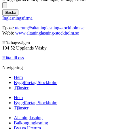
Skicka
Inglasningsfirma
Epost:
uterum@altaninglasning-stockholm.se
Webb:
www.altaninglasning-stockholm.se
Hästhagsvägen
194 52 Upplands Väsby
Hitta till oss
Navigering
Hem
Byggföretag Stockholm
Tjänster
Hem
Byggföretag Stockholm
Tjänster
Altaninglasning
Balkonginglasning
Bygga Uterum