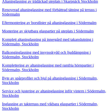
Altaninglasning av trädäckad uteplats i Skarpnäck Stockholm
Renoverad altaninglasning med förbättrad tätning på terrass i
Södermalm
Eftermontering av borstlister på altaninglasning i Södermalm
Montering av skjutbara glaspartier på uteplats i Södermalm
Komplett altaninglasning på innergård med takanslutning i
Södermalm, Stockholm
Balkonginglasning med insynsskydd och ljuddämpning i
Södermalm, Stockholm
Komplettering av altaninglasning med ramfria hörnpartier i
Södermalm, Stockholm
Byte av spårprofiler och hjul på altaninglasning i Södermalm,
Stockholm
Service och justering av altaninglasning inför vintern i Södermalm,
Stockholm
Inglasning av takterrass med vikbara glaspartier i Södermalm,
Stockholm