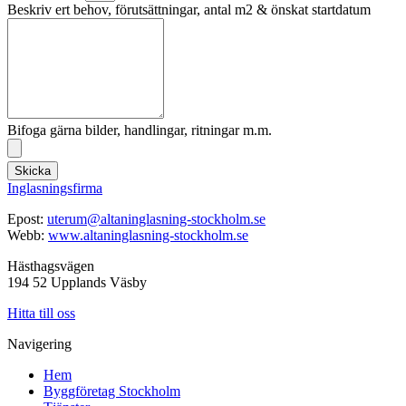
Beskriv ert behov, förutsättningar, antal m2 & önskat startdatum
Bifoga gärna bilder, handlingar, ritningar m.m.
Skicka
Inglasningsfirma
Epost:
uterum@altaninglasning-stockholm.se
Webb:
www.altaninglasning-stockholm.se
Hästhagsvägen
194 52 Upplands Väsby
Hitta till oss
Navigering
Hem
Byggföretag Stockholm