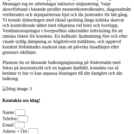
Montaget tog tre arbetsdagar inklusive slutjustering. Varje
skruvförband i bärande profiler momentkontrollerades, diagonalmått
verifierades och skjutpartiernas hjul och lås justerades för lätt gång.
Vi testade dräneringen med riktad spolning längs kritiska skarvar
och kontrollerade täthet med rökpenna vid hörn och överlapp.
Ventilationsspringor i överprofilen säkerställer luftväxling för att
minska risken för kondens. En indikativ ljudmätning före och efter
visade tydlig dämpning av högfrekvent trafikbrus, och upplevd
komfort förbättrades markant utan att påverka fasadlinjen eller
grannars siktlinjer.
Planerar du en liknande balkonginglasning på Södermalm med
fokus på insynsskydd och en lugnare ljudbild, kontakta oss så
berättar vi hur vi kan anpassa lösningen till din fastighet och din
balkong.
Kontakta oss idag!
Namn
Telefon
Email
Adress + Ort