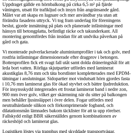
Uppdraget gällde en hörnbalkong på cirka 6,5 m² på fjärde
våningen, utsatt för trafikljud och insyn från angränsande gård.
Målet var att skapa en lugnare och mer användbar yta utan att
förändra fasadens uttryck. Vi tog fram underlag för föreningens
beslut, gjorde inmätning på plats och planerade infästningar med
hänsyn till betongplatta, befintligt räcke och takunderkant. All
montering genomfördes från insidan för att undvika påverkan på
gård och gata.
Vi monterade pulverlackerade aluminiumprofiler i tak och golv, med
rostfria infästningar dimensionerade efter dragprov i betongen.
Bottenprofilen fick ett svagt fall utåt samt dolda dräneringshål för att
leda bort vatten. Rörliga skjutpartier utfördes med laminerat
akustikglas 8,76 mm och täta borstlister kompletterades med EPDM-
tätningar i anslutningar. Sidopartier mot vindutsatt hörn gjordes fasta
i 10,76 mm laminerat glas för ökad styvhet och bättre ljudreduktion.
För insynsskydd integrerades ett frostat laminerat band i nedre zon,
900 mm över golv, vilket ger skärmning när du sitter på balkongen
men behåller ljusinsläppet i övre delen. Fogar utfördes med
neutralhärdande silikon och förkomprimerade fogband, och
dilatationsmån lämnades bakom täcklister för att ta upp rörelser.
Fallskydd enligt BBR säkerställdes genom kombinationen av
räckeshöjd och laminerat glas.
Logistiken löstes via trapphus med skyddade transportvägar.